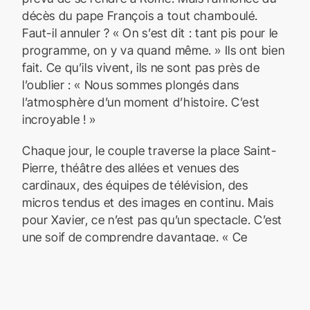
décès du pape François a tout chamboulé.
Faut-il annuler ? « On s’est dit : tant pis pour le
programme, on y va quand même. » Ils ont bien
fait. Ce qu’ils vivent, ils ne sont pas près de
l’oublier : « Nous sommes plongés dans
l’atmosphère d’un moment d’histoire. C’est
incroyable ! »
Chaque jour, le couple traverse la place Saint-
Pierre, théâtre des allées et venues des
cardinaux, des équipes de télévision, des
micros tendus et des images en continu. Mais
pour Xavier, ce n’est pas qu’un spectacle. C’est
une soif de comprendre davantage. « Ce
conclave m’a donné envie de tout relire, de tout
redécouvrir : quand a eu lieu le premier
conclave ? Qui a fixé les règles ? » Qui décide
de quoi ? » Toute cette dimension historique est