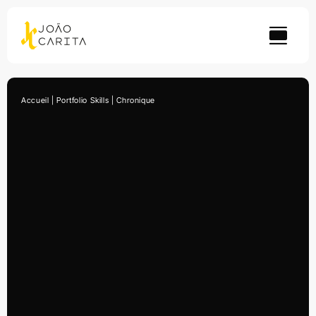
Skip
to
content
Accueil
|
Portfolio Skills
|
Chronique