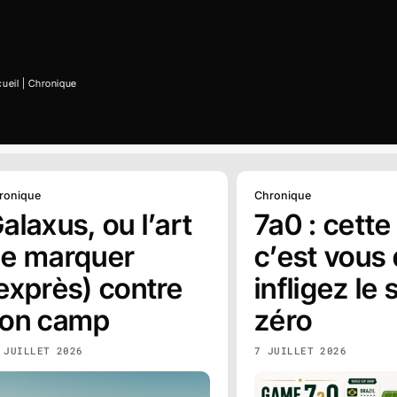
ueil
|
Chronique
ronique
Chronique
alaxus, ou l’art
7a0 : cette 
e marquer
c’est vous 
exprès) contre
infligez le 
on camp
zéro
 JUILLET 2026
7 JUILLET 2026