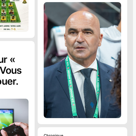
ur «
 Vous
ouer.
Chronique