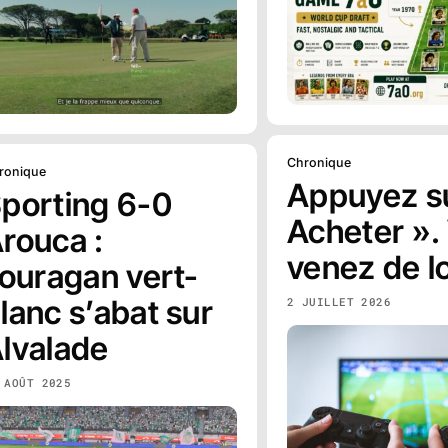
Chronique
ronique
Appuyez s
porting 6-0
Acheter ».
rouca :
venez de l
’ouragan vert-
lanc s’abat sur
2 JUILLET 2026
lvalade
 AOÛT 2025