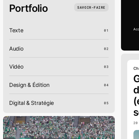
Portfolio
SAVOIR-FAIRE
Texte
Acc
01
Audio
02
Vidéo
03
Ch
G
Design & Édition
04
d
(
Digital & Stratégie
05
s
20