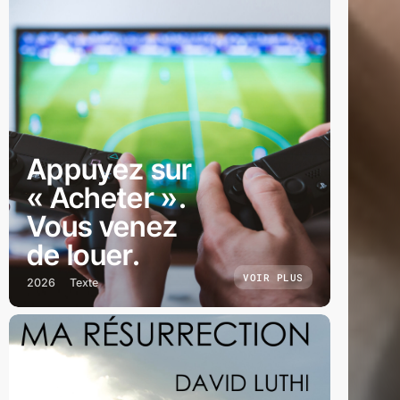
Appuyez sur
« Acheter ».
Vous venez
de louer.
VOIR PLUS
2026
Texte