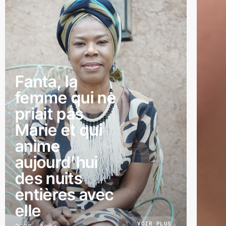
Fanta, la
femme qui ne
priait pas
Marie et qui
anime
aujourd’hui
des nuits
entières avec
elle
VOIR PLUS