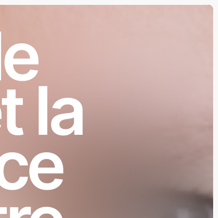
le
t la
ce