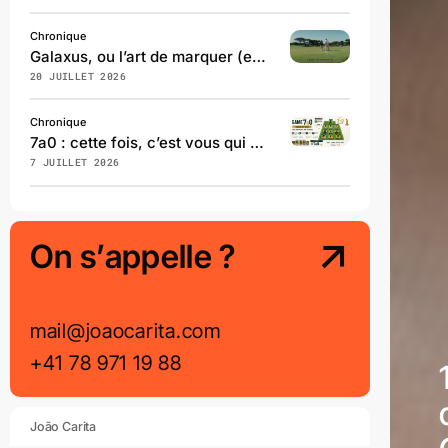
Chronique
Galaxus, ou l’art de marquer (exprès) contre son camp
20 JUILLET 2026
Chronique
7a0 : cette fois, c’est vous qui infligez le sept à zéro
7 JUILLET 2026
On s’appelle ?
mail@joaocarita.com
+41 78 971 19 88
João Carita