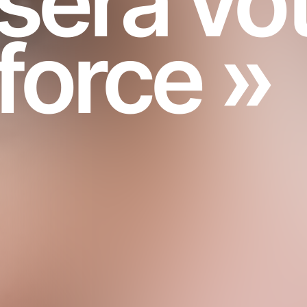
sera vo
force »