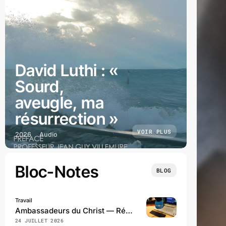
David Luthi : «
Sourd,
aveugle, ma
résurrection »
VOIR PLUS
2026
Audio
Bloc-Notes
BLOG
Travail
Ambassadeurs du Christ — Récit d’une première saison
24 JUILLET 2026