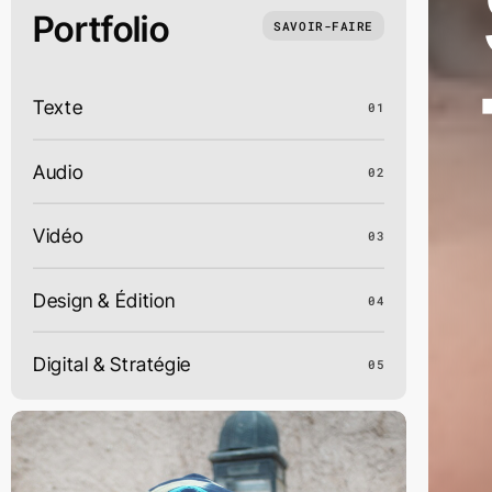
Portfolio
SAVOIR-FAIRE
Texte
01
Audio
02
Vidéo
03
Design & Édition
04
Digital & Stratégie
05