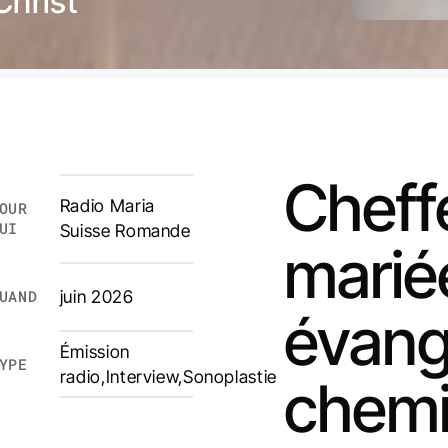
Christ
Cheffe
Radio Maria
OUR
UI
Suisse Romande
marié
UAND
juin 2026
évang
Émission
YPE
radio
,
Interview
,
Sonoplastie
chemi